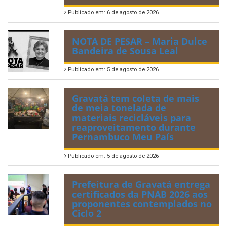
Publicado em: 6 de agosto de 2026
NOTA DE PESAR – Maria Dulce
Bandeira de Sousa Leal
Publicado em: 5 de agosto de 2026
Gravatá tem coleta de mais
de meia tonelada de
materiais recicláveis para
reaproveitamento durante
Pernambuco Meu País
Publicado em: 5 de agosto de 2026
Prefeitura de Gravatá entrega
certificados da PNAB 2026 aos
proponentes contemplados no
Ciclo 2