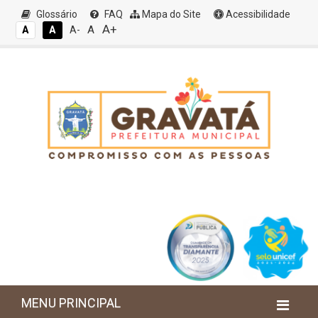
Glossário
FAQ
Mapa do Site
Acessibilidade
A+
A
A
A
A-
MENU PRINCIPAL