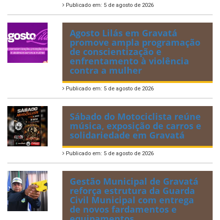
Publicado em: 5 de agosto de 2026
Agosto Lilás em Gravatá
promove ampla programação
de conscientização e
enfrentamento à violência
contra a mulher
Publicado em: 5 de agosto de 2026
Sábado do Motociclista reúne
música, exposição de carros e
solidariedade em Gravatá
Publicado em: 5 de agosto de 2026
Gestão Municipal de Gravatá
reforça estrutura da Guarda
Civil Municipal com entrega
de novos fardamentos e
equipamentos