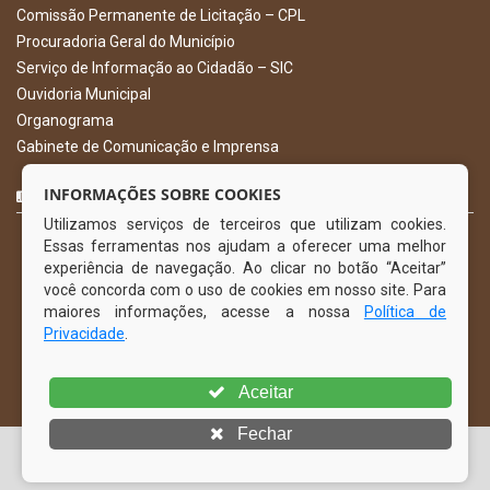
Comissão Permanente de Licitação – CPL
Procuradoria Geral do Município
Serviço de Informação ao Cidadão – SIC
Ouvidoria Municipal
Organograma
Gabinete de Comunicação e Imprensa
CURTA NOSSA FAN PAGE
INFORMAÇÕES SOBRE COOKIES
Utilizamos serviços de terceiros que utilizam cookies.
Essas ferramentas nos ajudam a oferecer uma melhor
experiência de navegação. Ao clicar no botão “Aceitar”
você concorda com o uso de cookies em nosso site. Para
maiores informações, acesse a nossa
Política de
Privacidade
.
Aceitar
Fechar
© Copyright 2026 Prefeitura Municipal de Gravatá | Todos os
direitos reservados