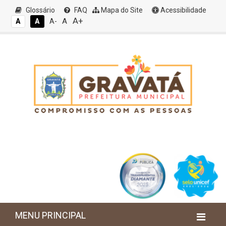
Glossário
FAQ
Mapa do Site
Acessibilidade
A+
A
A
A
A-
MENU PRINCIPAL