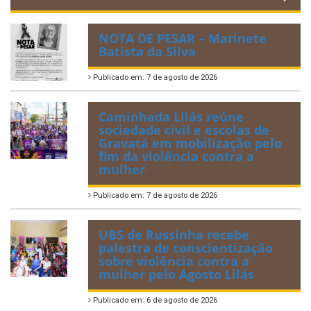
NOTA DE PESAR – Marinete
Batista da Silva
Publicado em: 7 de agosto de 2026
Caminhada Lilás reúne
sociedade civil e escolas de
Gravatá em mobilização pelo
fim da violência contra a
mulher
Publicado em: 7 de agosto de 2026
UBS de Russinha recebe
palestra de conscientização
sobre violência contra a
mulher pelo Agosto Lilás
Publicado em: 6 de agosto de 2026