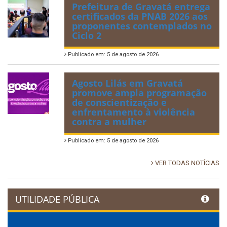
Prefeitura de Gravatá entrega
certificados da PNAB 2026 aos
proponentes contemplados no
Ciclo 2
Publicado em: 5 de agosto de 2026
Agosto Lilás em Gravatá
promove ampla programação
de conscientização e
enfrentamento à violência
contra a mulher
Publicado em: 5 de agosto de 2026
VER TODAS NOTÍCIAS
UTILIDADE PÚBLICA