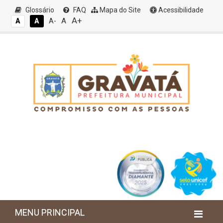
Glossário
FAQ
Mapa do Site
Acessibilidade
A+
A
A
A
A-
MENU PRINCIPAL