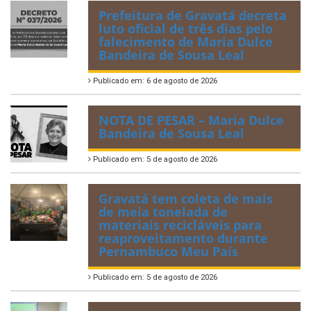
Prefeitura de Gravatá decreta
luto oficial de três dias pelo
falecimento de Maria Dulce
Bandeira de Sousa Leal
Publicado em: 6 de agosto de 2026
NOTA DE PESAR – Maria Dulce
Bandeira de Sousa Leal
Publicado em: 5 de agosto de 2026
Gravatá tem coleta de mais
de meia tonelada de
materiais recicláveis para
reaproveitamento durante
Pernambuco Meu País
Publicado em: 5 de agosto de 2026