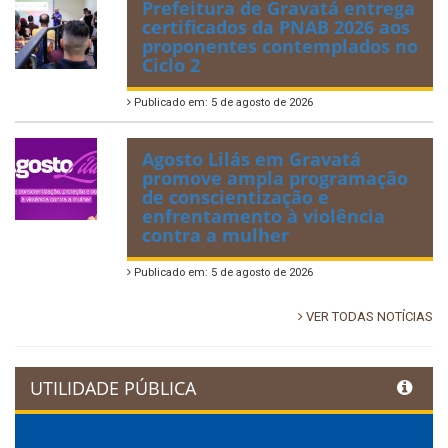
Prefeitura de Gravatá entrega
certificados da PNAB 2026 aos
proponentes contemplados no
Ciclo 2
Publicado em: 5 de agosto de 2026
Agosto Lilás em Gravatá
promove ampla programação
de conscientização e
enfrentamento à violência
contra a mulher
Publicado em: 5 de agosto de 2026
VER TODAS NOTÍCIAS
UTILIDADE PÚBLICA