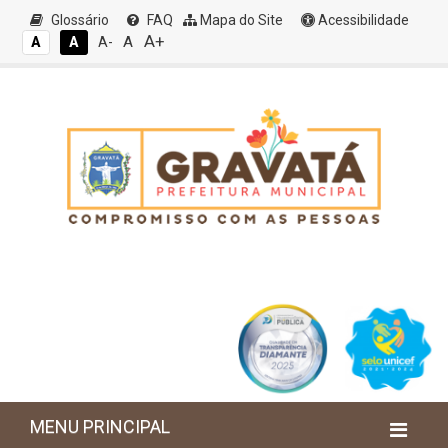
Glossário
FAQ
Mapa do Site
Acessibilidade
A+
A
A
A
A-
MENU PRINCIPAL