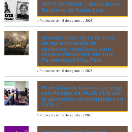
NOTA DE PESAR – Maria Dulce
Bandeira de Sousa Leal
Publicado em: 5 de agosto de 2026
Gravatá tem coleta de mais
de meia tonelada de
materiais recicláveis para
reaproveitamento durante
Pernambuco Meu País
Publicado em: 5 de agosto de 2026
Prefeitura de Gravatá entrega
certificados da PNAB 2026 aos
proponentes contemplados no
Ciclo 2
Publicado em: 5 de agosto de 2026
Agosto Lilás em Gravatá