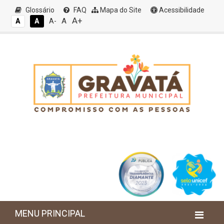
Glossário
FAQ
Mapa do Site
Acessibilidade
A+
A
A
A
A-
MENU PRINCIPAL