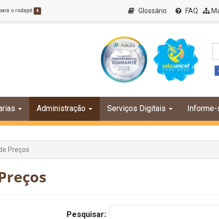
Glossário
FAQ
Ma
 para o rodapé
4
arias
Administração
Serviços Digitais
Informe-
 de Preços
 Preços
Pesquisar: