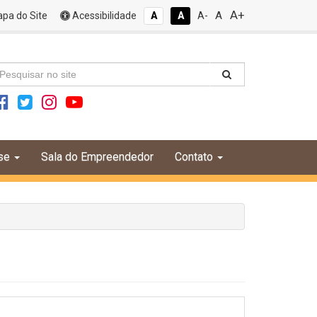
A+
A
pa do Site
Acessibilidade
A
A
A-
se
Sala do Empreendedor
Contato