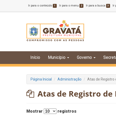
Ir para o conteúdo
Ir para o menu
Ir para a busca
Ir
1
2
3
Início
Município
Governo
Secret
Página Inicial
Administração
Atas de Registro
Atas de Registro de
Mostrar
registros