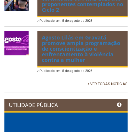
proponentes contemplados no
Ciclo 2
Publicado em: 5 de agosto de 2026
Agosto Lilás em Gravatá
promove ampla programação
de conscientização e
enfrentamento à violência
contra a mulher
Publicado em: 5 de agosto de 2026
VER TODAS NOTÍCIAS
UTILIDADE PÚBLICA