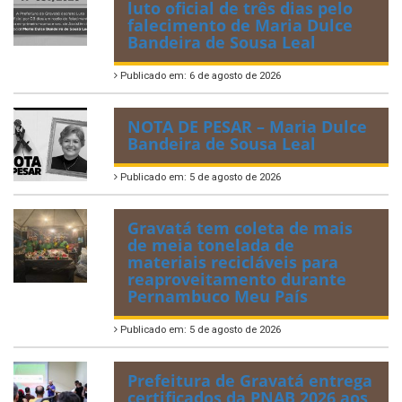
luto oficial de três dias pelo
falecimento de Maria Dulce
Bandeira de Sousa Leal
Publicado em: 6 de agosto de 2026
NOTA DE PESAR – Maria Dulce
Bandeira de Sousa Leal
Publicado em: 5 de agosto de 2026
Gravatá tem coleta de mais
de meia tonelada de
materiais recicláveis para
reaproveitamento durante
Pernambuco Meu País
Publicado em: 5 de agosto de 2026
Prefeitura de Gravatá entrega
certificados da PNAB 2026 aos