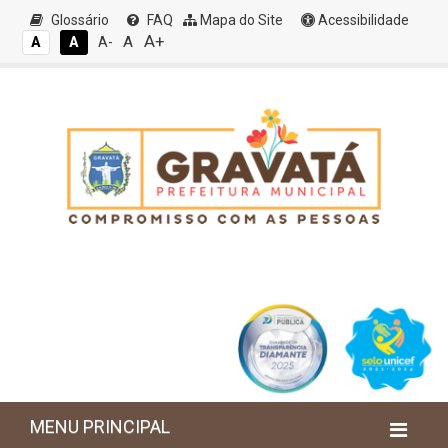
Glossário
FAQ
Mapa do Site
Acessibilidade
A+
A
A
A
A-
MENU PRINCIPAL