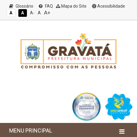
Glossário
FAQ
Mapa do Site
Acessibilidade
A+
A
A
A
A-
MENU PRINCIPAL