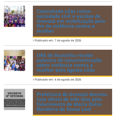
Caminhada Lilás reúne
sociedade civil e escolas de
Gravatá em mobilização pelo
fim da violência contra a
mulher
Publicado em: 7 de agosto de 2026
UBS de Russinha recebe
palestra de conscientização
sobre violência contra a
mulher pelo Agosto Lilás
Publicado em: 6 de agosto de 2026
Prefeitura de Gravatá decreta
luto oficial de três dias pelo
falecimento de Maria Dulce
Bandeira de Sousa Leal