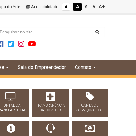
A+
A
pa do Site
Acessibilidade
A
A
A-
se
Sala do Empreendedor
Contato
PORTAL DA
TRANSPARÊNCIA
CARTA DE
RANSPARÊNCIA
DA COVID-19
SERVIÇOS - CSU