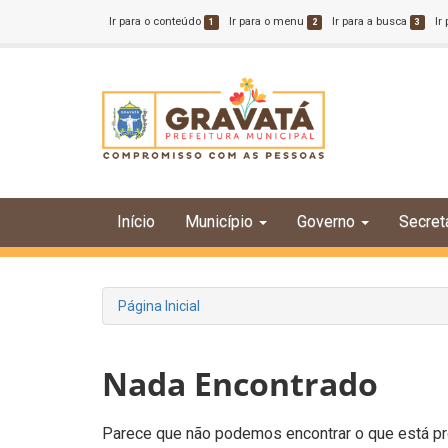
Ir para o conteúdo
Ir para o menu
Ir para a busca
Ir
1
2
3
Início
Município
Governo
Secret
Página Inicial
Nada Encontrado
Parece que não podemos encontrar o que está pro