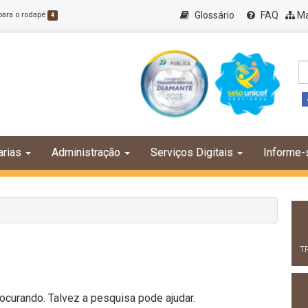
Glossário
FAQ
Ma
 para o rodapé
4
arias
Administração
Serviços Digitais
Informe-
T
curando. Talvez a pesquisa pode ajudar.