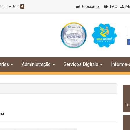
Glossário
FAQ
Ma
 para o rodapé
4
arias
Administração
Serviços Digitais
Informe-
T
ma