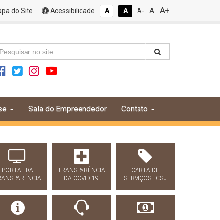
A+
A
pa do Site
Acessibilidade
A
A
A-
se
Sala do Empreendedor
Contato
PORTAL DA
TRANSPARÊNCIA
CARTA DE
RANSPARÊNCIA
DA COVID-19
SERVIÇOS - CSU