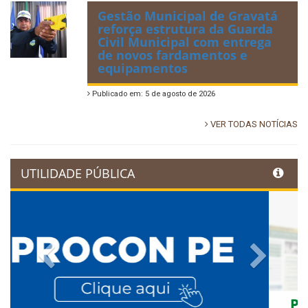
Gestão Municipal de Gravatá
reforça estrutura da Guarda
Civil Municipal com entrega
de novos fardamentos e
equipamentos
Publicado em: 5 de agosto de 2026
VER TODAS NOTÍCIAS
UTILIDADE PÚBLICA
Previous
Next