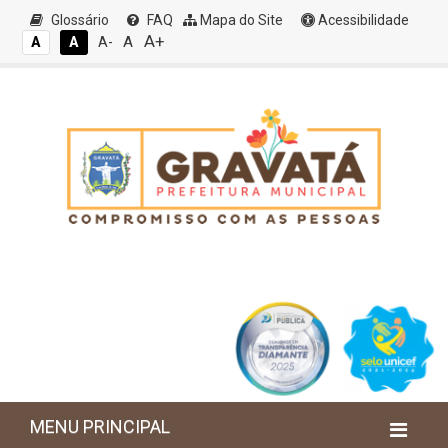
Glossário
FAQ
Mapa do Site
Acessibilidade
A+
A
A
A
A-
MENU PRINCIPAL