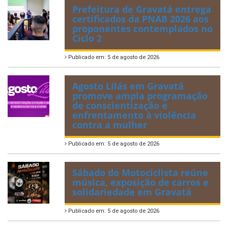
Prefeitura de Gravatá entrega
certificados da PNAB 2026 aos
proponentes contemplados no
Ciclo 2
Publicado em: 5 de agosto de 2026
Agosto Lilás em Gravatá
promove ampla programação
de conscientização e
enfrentamento à violência
contra a mulher
Publicado em: 5 de agosto de 2026
Sábado do Motociclista reúne
música, exposição de carros e
solidariedade em Gravatá
Publicado em: 5 de agosto de 2026