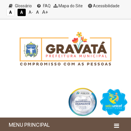
Glossário
FAQ
Mapa do Site
Acessibilidade
A+
A
A
A
A-
MENU PRINCIPAL