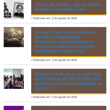
NOTA DE PESAR – Maria Dulce
Bandeira de Sousa Leal
Publicado em: 5 de agosto de 2026
Gravatá tem coleta de mais
de meia tonelada de
materiais recicláveis para
reaproveitamento durante
Pernambuco Meu País
Publicado em: 5 de agosto de 2026
Prefeitura de Gravatá entrega
certificados da PNAB 2026 aos
proponentes contemplados no
Ciclo 2
Publicado em: 5 de agosto de 2026