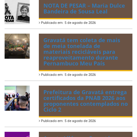
NOTA DE PESAR – Maria Dulce
Bandeira de Sousa Leal
Publicado em: 5 de agosto de 2026
Gravatá tem coleta de mais
de meia tonelada de
materiais recicláveis para
reaproveitamento durante
Pernambuco Meu País
Publicado em: 5 de agosto de 2026
Prefeitura de Gravatá entrega
certificados da PNAB 2026 aos
proponentes contemplados no
Ciclo 2
Publicado em: 5 de agosto de 2026