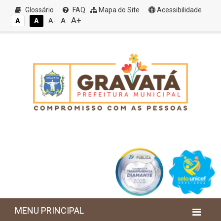
Glossário
FAQ
Mapa do Site
Acessibilidade
A+
A
A
A
A-
MENU PRINCIPAL