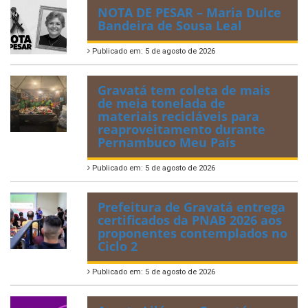
NOTA DE PESAR – Maria Dulce
Bandeira de Sousa Leal
Publicado em: 5 de agosto de 2026
Gravatá tem coleta de mais
de meia tonelada de
materiais recicláveis para
reaproveitamento durante
Pernambuco Meu País
Publicado em: 5 de agosto de 2026
Prefeitura de Gravatá entrega
certificados da PNAB 2026 aos
proponentes contemplados no
Ciclo 2
Publicado em: 5 de agosto de 2026