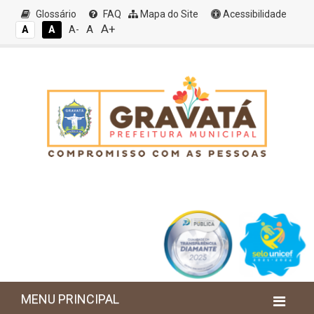
Glossário
FAQ
Mapa do Site
Acessibilidade
A+
A
A
A
A-
MENU PRINCIPAL