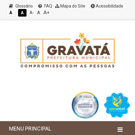
Glossário
FAQ
Mapa do Site
Acessibilidade
A+
A
A
A
A-
MENU PRINCIPAL