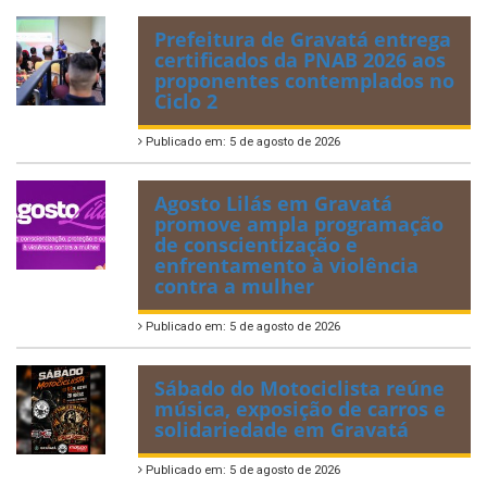
Prefeitura de Gravatá entrega
certificados da PNAB 2026 aos
proponentes contemplados no
Ciclo 2
Publicado em: 5 de agosto de 2026
Agosto Lilás em Gravatá
promove ampla programação
de conscientização e
enfrentamento à violência
contra a mulher
Publicado em: 5 de agosto de 2026
Sábado do Motociclista reúne
música, exposição de carros e
solidariedade em Gravatá
Publicado em: 5 de agosto de 2026