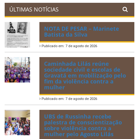
ÚLTIMAS NOTÍCIAS
NOTA DE PESAR – Marinete
Batista da Silva
Publicado em: 7 de agosto de 2026
Caminhada Lilás reúne
sociedade civil e escolas de
Gravatá em mobilização pelo
fim da violência contra a
mulher
Publicado em: 7 de agosto de 2026
UBS de Russinha recebe
palestra de conscientização
sobre violência contra a
mulher pelo Agosto Lilás