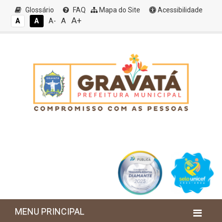
Glossário
FAQ
Mapa do Site
Acessibilidade
A+
A
A
A
A-
MENU PRINCIPAL