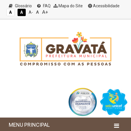
Glossário
FAQ
Mapa do Site
Acessibilidade
A+
A
A
A
A-
MENU PRINCIPAL