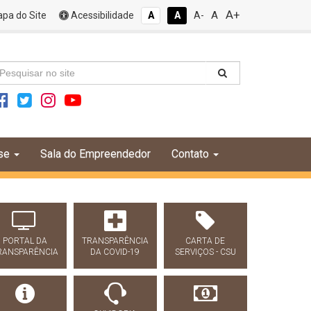
A+
A
pa do Site
Acessibilidade
A
A
A-
se
Sala do Empreendedor
Contato
PORTAL DA
TRANSPARÊNCIA
CARTA DE
RANSPARÊNCIA
DA COVID-19
SERVIÇOS - CSU