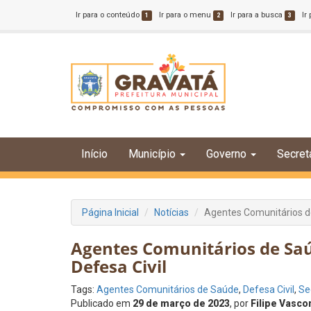
Ir para o conteúdo
Ir para o menu
Ir para a busca
Ir
1
2
3
Início
Município
Governo
Secret
Página Inicial
Notícias
Agentes Comunitários d
Agentes Comunitários de Sa
Defesa Civil
Tags:
Agentes Comunitários de Saúde
,
Defesa Civil
,
Se
Publicado em
29 de março de 2023
, por
Filipe Vasco