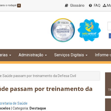
Glossário
FAQ
Ma
 para o rodapé
4
arias
Administração
Serviços Digitais
Informe-
e Saúde passam por treinamento da Defesa Civil
úde passam por treinamento da
T
cretaria de Saúde
ncelos
| Categoria:
Destaque