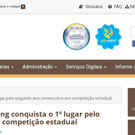
Glossário
FAQ
Ma
 para o rodapé
4
arias
Administração
Serviços Digitais
Informe-
lugar pelo segundo ano consecutivo em competição estadual
T
ng conquista o 1º lugar pelo
 competição estadual
o