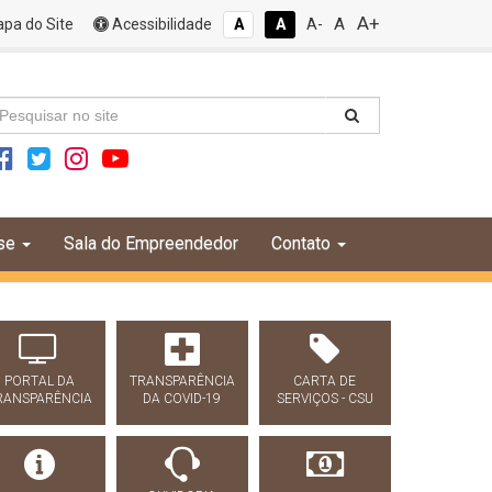
A+
A
pa do Site
Acessibilidade
A
A
A-
se
Sala do Empreendedor
Contato
PORTAL DA
TRANSPARÊNCIA
CARTA DE
RANSPARÊNCIA
DA COVID-19
SERVIÇOS - CSU