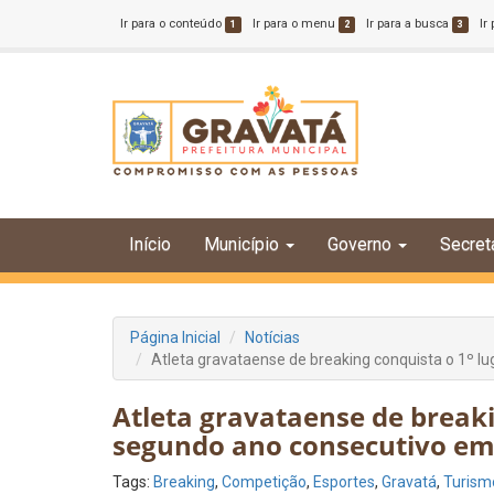
Ir para o conteúdo
Ir para o menu
Ir para a busca
Ir
1
2
3
Início
Município
Governo
Secret
Página Inicial
Notícias
Atleta gravataense de breaking conquista o 1º 
Atleta gravataense de breaki
segundo ano consecutivo em
Tags:
Breaking
,
Competição
,
Esportes
,
Gravatá
,
Turism