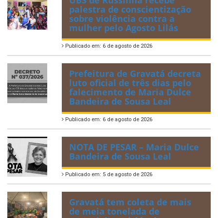
palestra de conscientização
sobre violência contra a
mulher pelo Agosto Lilás
Publicado em: 6 de agosto de 2026
Prefeitura de Gravatá decreta
luto oficial de três dias pelo
falecimento de Maria Dulce
Bandeira de Sousa Leal
Publicado em: 6 de agosto de 2026
NOTA DE PESAR – Maria Dulce
Bandeira de Sousa Leal
Publicado em: 5 de agosto de 2026
Gravatá tem coleta de mais
de meia tonelada de