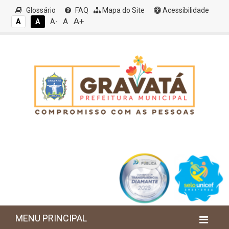
Glossário
FAQ
Mapa do Site
Acessibilidade
A+
A
A
A
A-
MENU PRINCIPAL