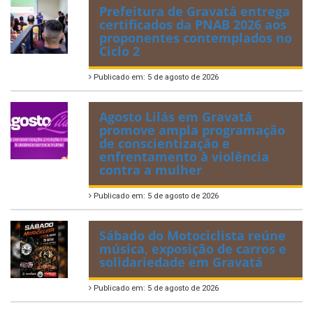
Prefeitura de Gravatá entrega
certificados da PNAB 2026 aos
proponentes contemplados no
Ciclo 2
Publicado em: 5 de agosto de 2026
Agosto Lilás em Gravatá
promove ampla programação
de conscientização e
enfrentamento à violência
contra a mulher
Publicado em: 5 de agosto de 2026
Sábado do Motociclista reúne
música, exposição de carros e
solidariedade em Gravatá
Publicado em: 5 de agosto de 2026