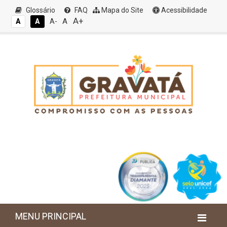
Glossário
FAQ
Mapa do Site
Acessibilidade
A+
A
A
A
A-
MENU PRINCIPAL