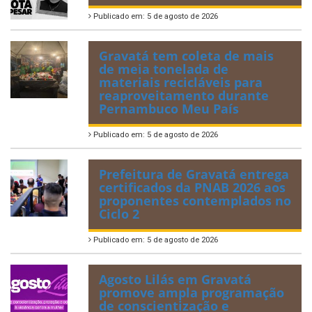
Publicado em: 5 de agosto de 2026
Gravatá tem coleta de mais
de meia tonelada de
materiais recicláveis para
reaproveitamento durante
Pernambuco Meu País
Publicado em: 5 de agosto de 2026
Prefeitura de Gravatá entrega
certificados da PNAB 2026 aos
proponentes contemplados no
Ciclo 2
Publicado em: 5 de agosto de 2026
Agosto Lilás em Gravatá
promove ampla programação
de conscientização e