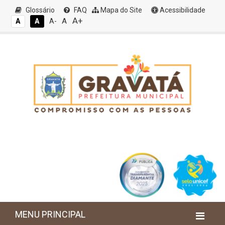
Glossário
FAQ
Mapa do Site
Acessibilidade
A+
A
A
A
A-
MENU PRINCIPAL