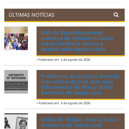
ÚLTIMAS NOTÍCIAS
UBS de Russinha recebe
palestra de conscientização
sobre violência contra a
mulher pelo Agosto Lilás
Publicado em: 6 de agosto de 2026
Prefeitura de Gravatá decreta
luto oficial de três dias pelo
falecimento de Maria Dulce
Bandeira de Sousa Leal
Publicado em: 6 de agosto de 2026
NOTA DE PESAR – Maria Dulce
Bandeira de Sousa Leal