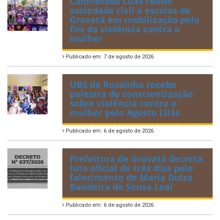
Caminhada Lilás reúne
sociedade civil e escolas de
Gravatá em mobilização pelo
fim da violência contra a
mulher
Publicado em: 7 de agosto de 2026
UBS de Russinha recebe
palestra de conscientização
sobre violência contra a
mulher pelo Agosto Lilás
Publicado em: 6 de agosto de 2026
Prefeitura de Gravatá decreta
luto oficial de três dias pelo
falecimento de Maria Dulce
Bandeira de Sousa Leal
Publicado em: 6 de agosto de 2026