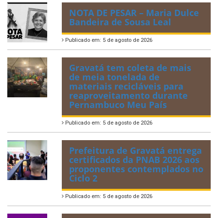
NOTA DE PESAR – Maria Dulce
Bandeira de Sousa Leal
Publicado em: 5 de agosto de 2026
Gravatá tem coleta de mais
de meia tonelada de
materiais recicláveis para
reaproveitamento durante
Pernambuco Meu País
Publicado em: 5 de agosto de 2026
Prefeitura de Gravatá entrega
certificados da PNAB 2026 aos
proponentes contemplados no
Ciclo 2
Publicado em: 5 de agosto de 2026