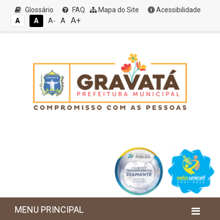
Glossário
FAQ
Mapa do Site
Acessibilidade
A+
A
A
A
A-
MENU PRINCIPAL