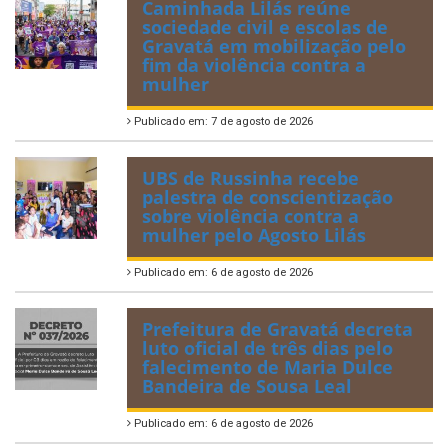
Caminhada Lilás reúne
sociedade civil e escolas de
Gravatá em mobilização pelo
fim da violência contra a
mulher
Publicado em: 7 de agosto de 2026
UBS de Russinha recebe
palestra de conscientização
sobre violência contra a
mulher pelo Agosto Lilás
Publicado em: 6 de agosto de 2026
Prefeitura de Gravatá decreta
luto oficial de três dias pelo
falecimento de Maria Dulce
Bandeira de Sousa Leal
Publicado em: 6 de agosto de 2026