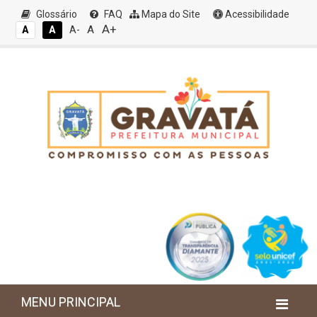
Glossário
FAQ
Mapa do Site
Acessibilidade
A+
A
A
A
A-
MENU PRINCIPAL