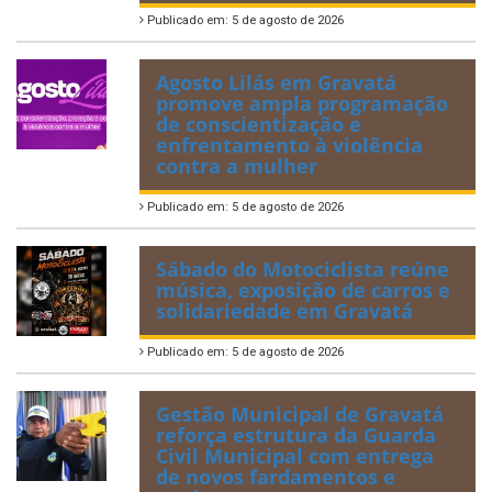
Publicado em: 5 de agosto de 2026
Agosto Lilás em Gravatá
promove ampla programação
de conscientização e
enfrentamento à violência
contra a mulher
Publicado em: 5 de agosto de 2026
Sábado do Motociclista reúne
música, exposição de carros e
solidariedade em Gravatá
Publicado em: 5 de agosto de 2026
Gestão Municipal de Gravatá
reforça estrutura da Guarda
Civil Municipal com entrega
de novos fardamentos e