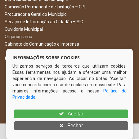
Comissão Permanente de Licitação – CPL
Procuradoria Geral do Município
Serviço de Informação ao Cidadão – SIC
Ouvidoria Municipal
Organograma
Gabinete de Comunicação e Imprensa
CURTA NOSSA FAN PAGE
INFORMAÇÕES SOBRE COOKIES
Utilizamos serviços de terceiros que utilizam cookies.
Essas ferramentas nos ajudam a oferecer uma melhor
experiência de navegação. Ao clicar no botão “Aceitar”
você concorda com o uso de cookies em nosso site. Para
maiores informações, acesse a nossa
Política de
Privacidade
.
Aceitar
Fechar
© Copyright 2026 Prefeitura Municipal de Gravatá | Todos os
direitos reservados