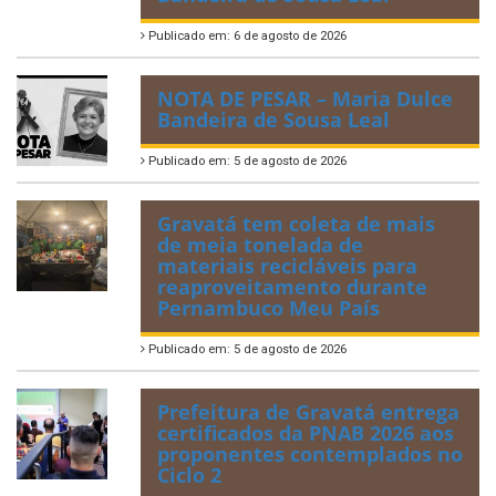
Publicado em: 6 de agosto de 2026
NOTA DE PESAR – Maria Dulce
Bandeira de Sousa Leal
Publicado em: 5 de agosto de 2026
Gravatá tem coleta de mais
de meia tonelada de
materiais recicláveis para
reaproveitamento durante
Pernambuco Meu País
Publicado em: 5 de agosto de 2026
Prefeitura de Gravatá entrega
certificados da PNAB 2026 aos
proponentes contemplados no
Ciclo 2