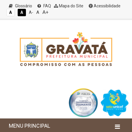
Glossário
FAQ
Mapa do Site
Acessibilidade
A+
A
A
A
A-
MENU PRINCIPAL