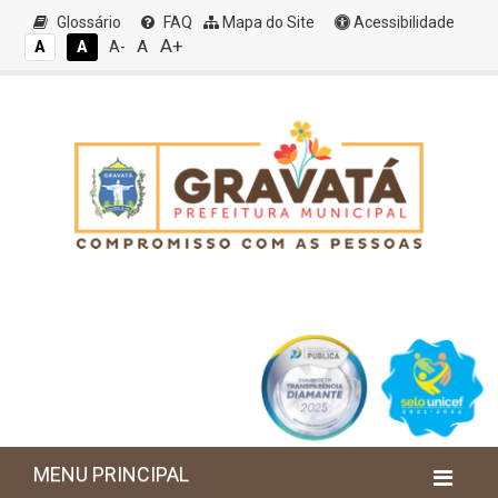
Glossário
FAQ
Mapa do Site
Acessibilidade
A+
A
A
A
A-
MENU PRINCIPAL