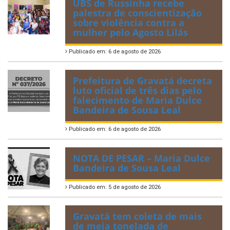
UBS de Russinha recebe
palestra de conscientização
sobre violência contra a
mulher pelo Agosto Lilás
Publicado em: 6 de agosto de 2026
Prefeitura de Gravatá decreta
luto oficial de três dias pelo
falecimento de Maria Dulce
Bandeira de Sousa Leal
Publicado em: 6 de agosto de 2026
NOTA DE PESAR – Maria Dulce
Bandeira de Sousa Leal
Publicado em: 5 de agosto de 2026
Gravatá tem coleta de mais
de meia tonelada de