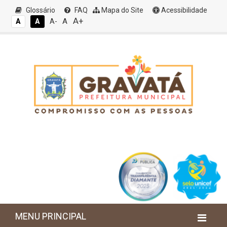
Glossário
FAQ
Mapa do Site
Acessibilidade
A+
A
A
A
A-
MENU PRINCIPAL