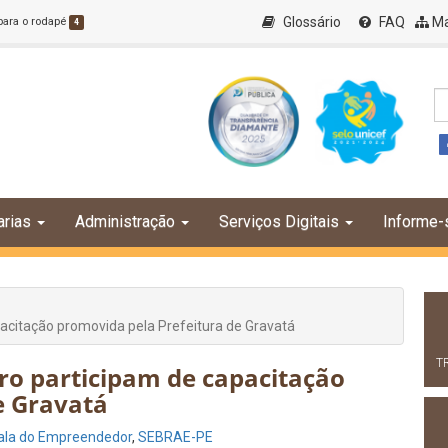
Glossário
FAQ
Ma
 para o rodapé
4
arias
Administração
Serviços Digitais
Informe-
acitação promovida pela Prefeitura de Gravatá
T
ro participam de capacitação
e Gravatá
ala do Empreendedor
,
SEBRAE-PE