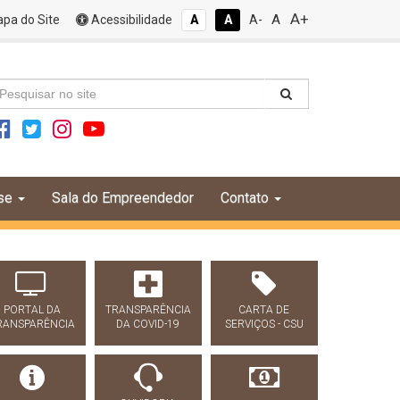
A+
A
pa do Site
Acessibilidade
A
A
A-
se
Sala do Empreendedor
Contato
PORTAL DA
TRANSPARÊNCIA
CARTA DE
RANSPARÊNCIA
DA COVID-19
SERVIÇOS - CSU