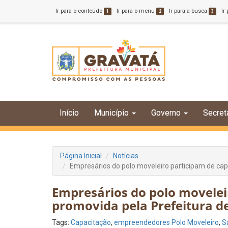
Ir para o conteúdo
Ir para o menu
Ir para a busca
Ir
1
2
3
Início
Município
Governo
Secret
Página Inicial
Notícias
Empresários do polo moveleiro participam de cap
Empresários do polo movelei
promovida pela Prefeitura d
Tags:
Capacitação
,
empreendedores Polo Moveleiro
,
S