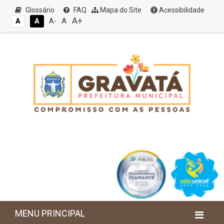
Glossário
FAQ
Mapa do Site
Acessibilidade
A+
A
A
A
A-
MENU PRINCIPAL