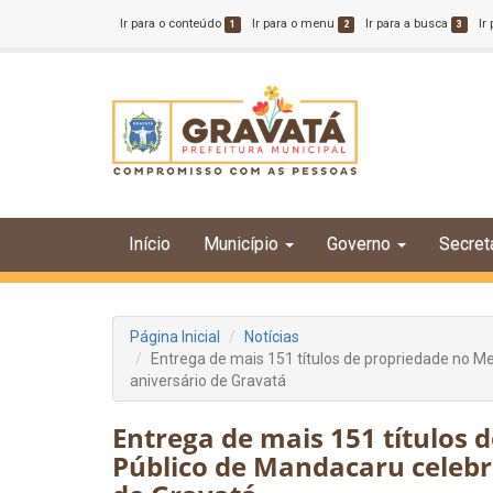
Ir para o conteúdo
Ir para o menu
Ir para a busca
Ir
1
2
3
Início
Município
Governo
Secret
Página Inicial
Notícias
Entrega de mais 151 títulos de propriedade no M
aniversário de Gravatá
Entrega de mais 151 títulos
Público de Mandacaru celebra