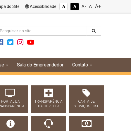
A+
A
pa do Site
Acessibilidade
A
A
A-
se
Sala do Empreendedor
Contato
PORTAL DA
TRANSPARÊNCIA
CARTA DE
RANSPARÊNCIA
DA COVID-19
SERVIÇOS - CSU