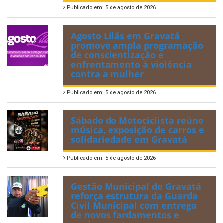
Publicado em: 5 de agosto de 2026
Agosto Lilás em Gravatá
promove ampla programação
de conscientização e
enfrentamento à violência
contra a mulher
Publicado em: 5 de agosto de 2026
Sábado do Motociclista reúne
música, exposição de carros e
solidariedade em Gravatá
Publicado em: 5 de agosto de 2026
Gestão Municipal de Gravatá
reforça estrutura da Guarda
Civil Municipal com entrega
de novos fardamentos e