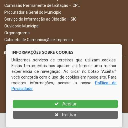
Comissão Permanente de Licitação – CPL
Procuradoria Geral do Município
Serviço de Informação ao Cidadão – SIC
Ouvidoria Municipal
Organograma
Gabinete de Comunicação e Imprensa
CURTA NOSSA FAN PAGE
INFORMAÇÕES SOBRE COOKIES
Utilizamos serviços de terceiros que utilizam cookies.
Essas ferramentas nos ajudam a oferecer uma melhor
experiência de navegação. Ao clicar no botão “Aceitar”
você concorda com o uso de cookies em nosso site. Para
maiores informações, acesse a nossa
Política de
Privacidade
.
Aceitar
Fechar
© Copyright 2026 Prefeitura Municipal de Gravatá | Todos os
direitos reservados