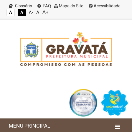
Glossário
FAQ
Mapa do Site
Acessibilidade
A+
A
A
A
A-
MENU PRINCIPAL