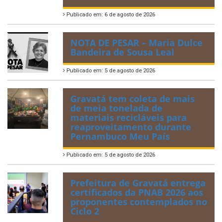
Publicado em: 6 de agosto de 2026
NOTA DE PESAR – Maria Dulce
Bandeira de Sousa Leal
Publicado em: 5 de agosto de 2026
Gravatá tem coleta de mais
de meia tonelada de
materiais recicláveis para
reaproveitamento durante
Pernambuco Meu País
Publicado em: 5 de agosto de 2026
Prefeitura de Gravatá entrega
certificados da PNAB 2026 aos
proponentes contemplados no
Ciclo 2