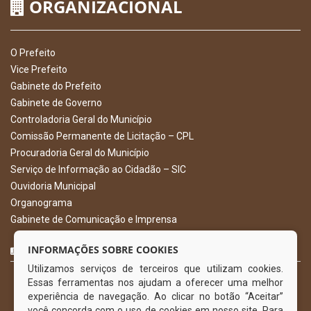
ORGANIZACIONAL
O Prefeito
Vice Prefeito
Gabinete do Prefeito
Gabinete de Governo
Controladoria Geral do Município
Comissão Permanente de Licitação – CPL
Procuradoria Geral do Município
Serviço de Informação ao Cidadão – SIC
Ouvidoria Municipal
Organograma
Gabinete de Comunicação e Imprensa
CURTA NOSSA FAN PAGE
INFORMAÇÕES SOBRE COOKIES
Utilizamos serviços de terceiros que utilizam cookies.
Essas ferramentas nos ajudam a oferecer uma melhor
experiência de navegação. Ao clicar no botão “Aceitar”
você concorda com o uso de cookies em nosso site. Para