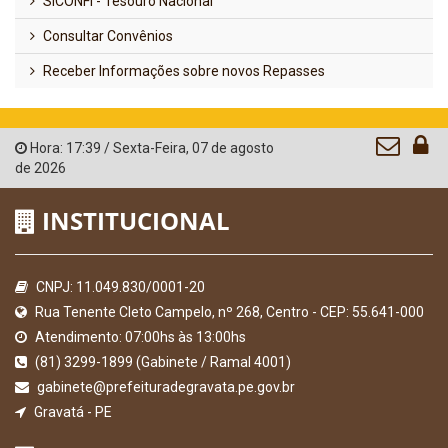
SICONFI - Tesouro Nacional
Consultar Convênios
Receber Informações sobre novos Repasses
Hora:
17:39
/
Sexta-Feira
,
07 de agosto
de 2026
INSTITUCIONAL
CNPJ: 11.049.830/0001-20
Rua Tenente Cleto Campelo, nº 268, Centro - CEP: 55.641-000
Atendimento: 07:00hs às 13:00hs
(81) 3299-1899 (Gabinete / Ramal 4001)
gabinete@prefeituradegravata.pe.gov.br
Gravatá - PE