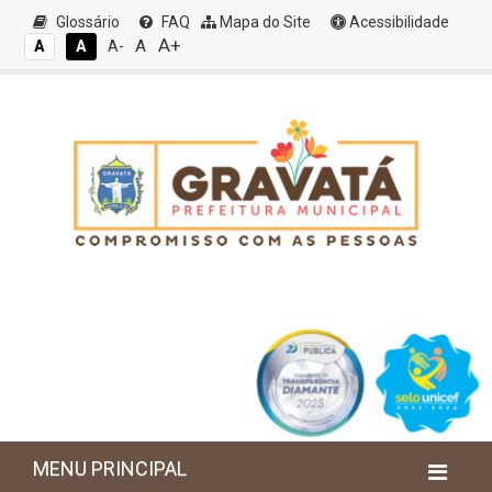
Glossário
FAQ
Mapa do Site
Acessibilidade
A+
A
A
A
A-
MENU PRINCIPAL