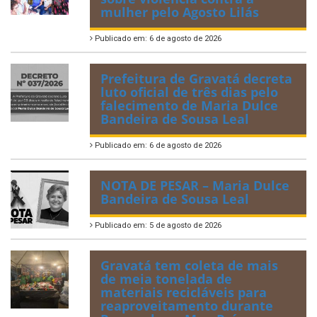
mulher pelo Agosto Lilás
Publicado em: 6 de agosto de 2026
Prefeitura de Gravatá decreta
luto oficial de três dias pelo
falecimento de Maria Dulce
Bandeira de Sousa Leal
Publicado em: 6 de agosto de 2026
NOTA DE PESAR – Maria Dulce
Bandeira de Sousa Leal
Publicado em: 5 de agosto de 2026
Gravatá tem coleta de mais
de meia tonelada de
materiais recicláveis para
reaproveitamento durante