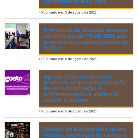
Pernambuco Meu País
Publicado em: 5 de agosto de 2026
Prefeitura de Gravatá entrega
certificados da PNAB 2026 aos
proponentes contemplados no
Ciclo 2
Publicado em: 5 de agosto de 2026
Agosto Lilás em Gravatá
promove ampla programação
de conscientização e
enfrentamento à violência
contra a mulher
Publicado em: 5 de agosto de 2026
Sábado do Motociclista reúne
música, exposição de carros e