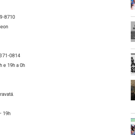
999-8710
rdeon
99371-0814
h e 19h a 0h
ravatá.
– 19h