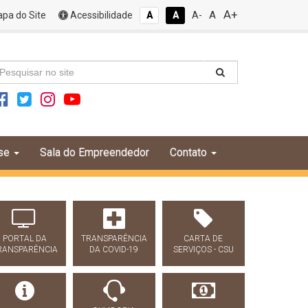
A+
A
pa do Site
Acessibilidade
A
A
A-
se
Sala do Empreendedor
Contato
PORTAL DA
TRANSPARÊNCIA
CARTA DE
RANSPARÊNCIA
DA COVID-19
SERVIÇOS - CSU