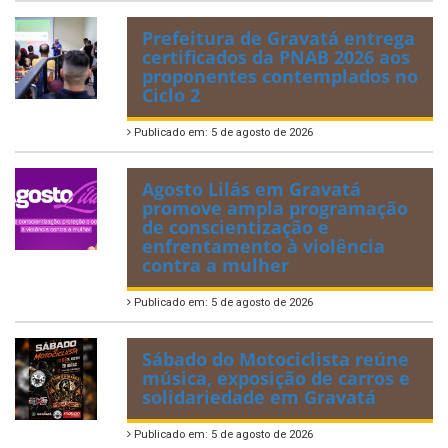
Prefeitura de Gravatá entrega
certificados da PNAB 2026 aos
proponentes contemplados no
Ciclo 2
Publicado em: 5 de agosto de 2026
Agosto Lilás em Gravatá
promove ampla programação
de conscientização e
enfrentamento à violência
contra a mulher
Publicado em: 5 de agosto de 2026
Sábado do Motociclista reúne
música, exposição de carros e
solidariedade em Gravatá
Publicado em: 5 de agosto de 2026