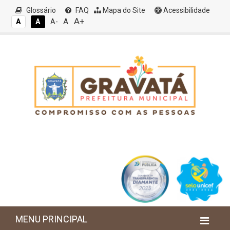
Glossário
FAQ
Mapa do Site
Acessibilidade
A+
A
A
A
A-
MENU PRINCIPAL