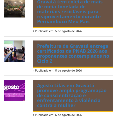
Gravatá tem coleta de mais
de meia tonelada de
materiais recicláveis para
reaproveitamento durante
Pernambuco Meu País
Publicado em: 5 de agosto de 2026
Prefeitura de Gravatá entrega
certificados da PNAB 2026 aos
proponentes contemplados no
Ciclo 2
Publicado em: 5 de agosto de 2026
Agosto Lilás em Gravatá
promove ampla programação
de conscientização e
enfrentamento à violência
contra a mulher
Publicado em: 5 de agosto de 2026