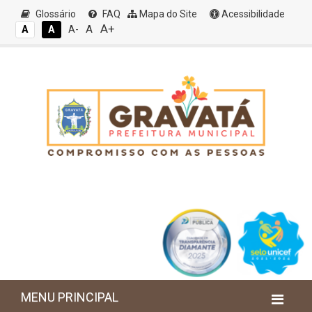
Glossário
FAQ
Mapa do Site
Acessibilidade
A+
A
A
A
A-
MENU PRINCIPAL