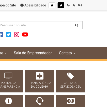
A+
A
pa do Site
Acessibilidade
A
A
A-
se
Sala do Empreendedor
Contato
PORTAL DA
TRANSPARÊNCIA
CARTA DE
RANSPARÊNCIA
DA COVID-19
SERVIÇOS - CSU