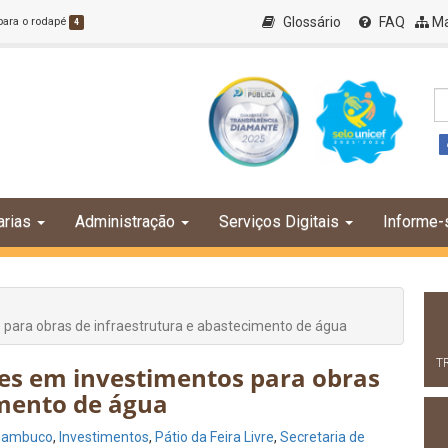
Glossário
FAQ
Ma
 para o rodapé
4
arias
Administração
Serviços Digitais
Informe-
 para obras de infraestrutura e abastecimento de água
T
es em investimentos para obras
imento de água
rnambuco
,
Investimentos
,
Pátio da Feira Livre
,
Secretaria de