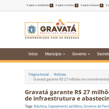
Ir para o conteúdo
Ir para o menu
Ir para a busca
Ir
1
2
3
Início
Município
Governo
Secret
Página Inicial
Notícias
Gravatá garante R$ 27 milhões em investimentos
Gravatá garante R$ 27 milhõ
de infraestrutura e abastec
Tags:
Adutora
,
Capeamento asfáltico
,
Governo de Pe