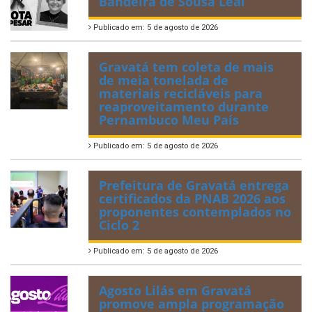
Bandeira de Sousa Leal
Publicado em: 5 de agosto de 2026
Gravatá tem coleta de mais
de meia tonelada de
materiais recicláveis para
reaproveitamento durante
Pernambuco Meu País
Publicado em: 5 de agosto de 2026
Prefeitura de Gravatá entrega
certificados da PNAB 2026 aos
proponentes contemplados no
Ciclo 2
Publicado em: 5 de agosto de 2026
Agosto Lilás em Gravatá
promove ampla programação