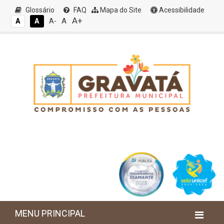
Glossário
FAQ
Mapa do Site
Acessibilidade
A+
A
A
A
A-
MENU PRINCIPAL