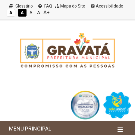
Glossário
FAQ
Mapa do Site
Acessibilidade
A+
A
A
A
A-
MENU PRINCIPAL