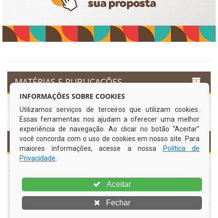
MATÉRIAS E PUBLICAÇÕES
INFORMAÇÕES SOBRE COOKIES
ACERVO ELETRÔNICO (2017 - 2020)
Utilizamos serviços de terceiros que utilizam cookies.
Essas ferramentas nos ajudam a oferecer uma melhor
experiência de navegação. Ao clicar no botão “Aceitar”
você concorda com o uso de cookies em nosso site. Para
INFORMAÇÕES ÚTEIS
maiores informações, acesse a nossa
Política de
Privacidade
.
Processos de Licitação
Contratos e Termos Aditivos
Aceitar
Demonstrativos Fiscais
Fechar
Planejamento Orçamentário