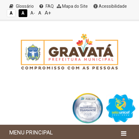
Glossário
FAQ
Mapa do Site
Acessibilidade
A+
A
A
A
A-
MENU PRINCIPAL