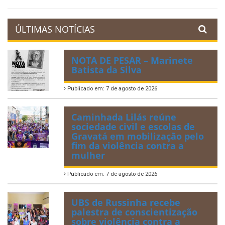
ÚLTIMAS NOTÍCIAS
NOTA DE PESAR – Marinete
Batista da Silva
Publicado em: 7 de agosto de 2026
Caminhada Lilás reúne
sociedade civil e escolas de
Gravatá em mobilização pelo
fim da violência contra a
mulher
Publicado em: 7 de agosto de 2026
UBS de Russinha recebe
palestra de conscientização
sobre violência contra a