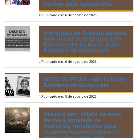
mulher pelo Agosto Lilás
Publicado em: 6 de agosto de 2026
Prefeitura de Gravatá decreta
luto oficial de três dias pelo
falecimento de Maria Dulce
Bandeira de Sousa Leal
Publicado em: 6 de agosto de 2026
NOTA DE PESAR – Maria Dulce
Bandeira de Sousa Leal
Publicado em: 5 de agosto de 2026
Gravatá tem coleta de mais
de meia tonelada de
materiais recicláveis para
reaproveitamento durante
Pernambuco Meu País