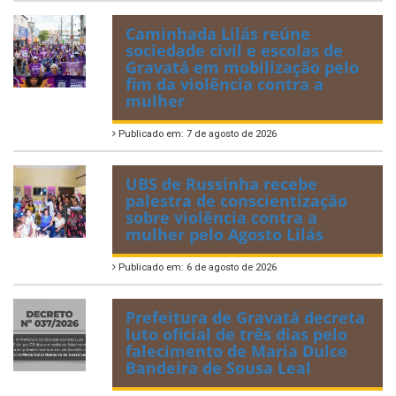
Caminhada Lilás reúne
sociedade civil e escolas de
Gravatá em mobilização pelo
fim da violência contra a
mulher
Publicado em: 7 de agosto de 2026
UBS de Russinha recebe
palestra de conscientização
sobre violência contra a
mulher pelo Agosto Lilás
Publicado em: 6 de agosto de 2026
Prefeitura de Gravatá decreta
luto oficial de três dias pelo
falecimento de Maria Dulce
Bandeira de Sousa Leal