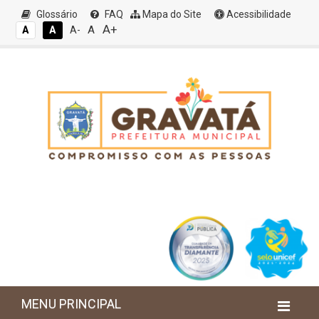
Glossário
FAQ
Mapa do Site
Acessibilidade
A+
A
A
A
A-
MENU PRINCIPAL