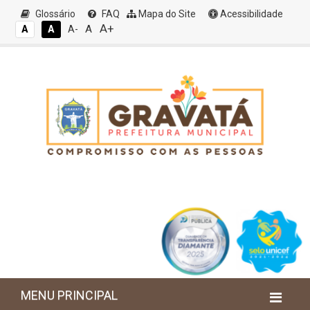
Glossário
FAQ
Mapa do Site
Acessibilidade
A+
A
A
A
A-
MENU PRINCIPAL