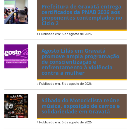
Prefeitura de Gravatá entrega
certificados da PNAB 2026 aos
proponentes contemplados no
Ciclo 2
Publicado em: 5 de agosto de 2026
Agosto Lilás em Gravatá
promove ampla programação
de conscientização e
enfrentamento à violência
contra a mulher
Publicado em: 5 de agosto de 2026
Sábado do Motociclista reúne
música, exposição de carros e
solidariedade em Gravatá
Publicado em: 5 de agosto de 2026