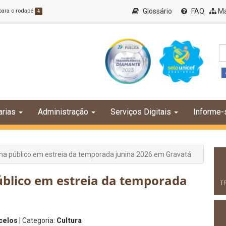
Glossário
FAQ
Ma
 para o rodapé
4
arias
Administração
Serviços Digitais
Informe-
na público em estreia da temporada junina 2026 em Gravatá
blico em estreia da temporada
T
celos
| Categoria:
Cultura