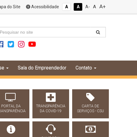
A+
A
pa do Site
Acessibilidade
A
A
A-
se
Sala do Empreendedor
Contato
PORTAL DA
TRANSPARÊNCIA
CARTA DE
RANSPARÊNCIA
DA COVID-19
SERVIÇOS - CSU