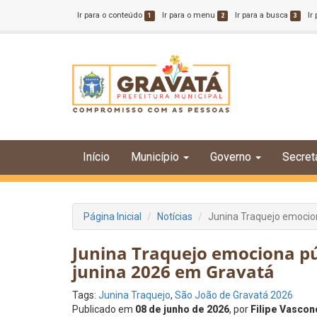
Ir para o conteúdo
Ir para o menu
Ir para a busca
Ir
1
2
3
Início
Município
Governo
Secret
Página Inicial
Notícias
Junina Traquejo emocio
Junina Traquejo emociona pú
junina 2026 em Gravatá
Tags:
Junina Traquejo
,
São João de Gravatá 2026
Publicado em
08 de junho de 2026
, por
Filipe Vascon