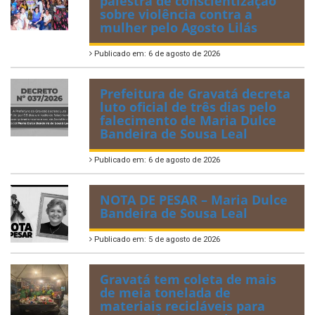
palestra de conscientização
sobre violência contra a
mulher pelo Agosto Lilás
Publicado em: 6 de agosto de 2026
Prefeitura de Gravatá decreta
luto oficial de três dias pelo
falecimento de Maria Dulce
Bandeira de Sousa Leal
Publicado em: 6 de agosto de 2026
NOTA DE PESAR – Maria Dulce
Bandeira de Sousa Leal
Publicado em: 5 de agosto de 2026
Gravatá tem coleta de mais
de meia tonelada de
materiais recicláveis para