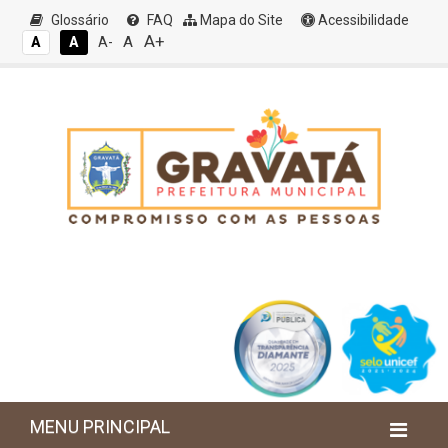
Glossário
FAQ
Mapa do Site
Acessibilidade
A+
A
A
A
A-
MENU PRINCIPAL