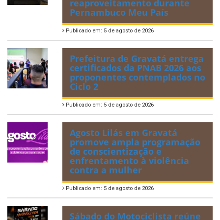
reaproveitamento durante
Pernambuco Meu País
Publicado em: 5 de agosto de 2026
Prefeitura de Gravatá entrega
certificados da PNAB 2026 aos
proponentes contemplados no
Ciclo 2
Publicado em: 5 de agosto de 2026
Agosto Lilás em Gravatá
promove ampla programação
de conscientização e
enfrentamento à violência
contra a mulher
Publicado em: 5 de agosto de 2026
Sábado do Motociclista reúne