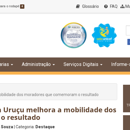
Glossário
FAQ
Ma
 para o rodapé
4
arias
Administração
Serviços Digitais
Informe-
obilidade dos moradores que comemoram o resultado
T
 Uruçu melhora a mobilidade dos
o resultado
 Souza
| Categoria:
Destaque