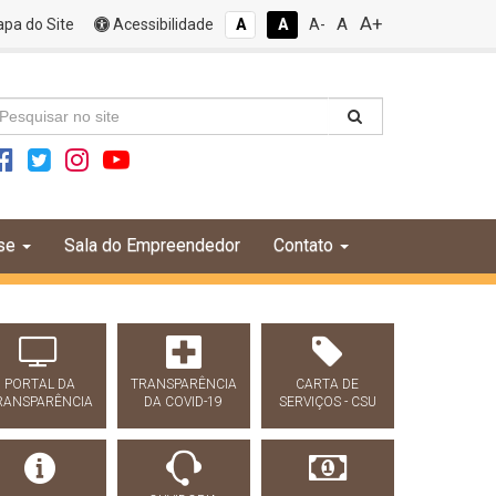
A+
A
pa do Site
Acessibilidade
A
A
A-
se
Sala do Empreendedor
Contato
PORTAL DA
TRANSPARÊNCIA
CARTA DE
RANSPARÊNCIA
DA COVID-19
SERVIÇOS - CSU