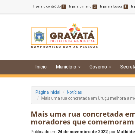
Ir para o conteúdo
Ir para o menu
Ir para a busca
Ir
1
2
3
Início
Município
Governo
Secret
Página Inicial
Notícias
Mais uma rua concretada em Uruçu melhora a m
Mais uma rua concretada em
moradores que comemoram 
Publicado em
24 de novembro de 2022
, por
Mathilde