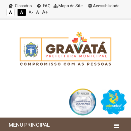
Glossário
FAQ
Mapa do Site
Acessibilidade
A+
A
A
A
A-
MENU PRINCIPAL