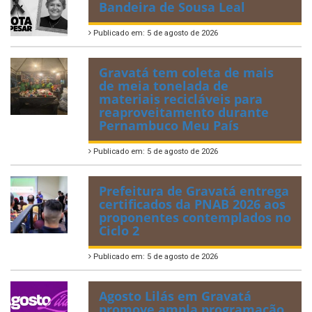
Bandeira de Sousa Leal
Publicado em: 5 de agosto de 2026
Gravatá tem coleta de mais
de meia tonelada de
materiais recicláveis para
reaproveitamento durante
Pernambuco Meu País
Publicado em: 5 de agosto de 2026
Prefeitura de Gravatá entrega
certificados da PNAB 2026 aos
proponentes contemplados no
Ciclo 2
Publicado em: 5 de agosto de 2026
Agosto Lilás em Gravatá
promove ampla programação