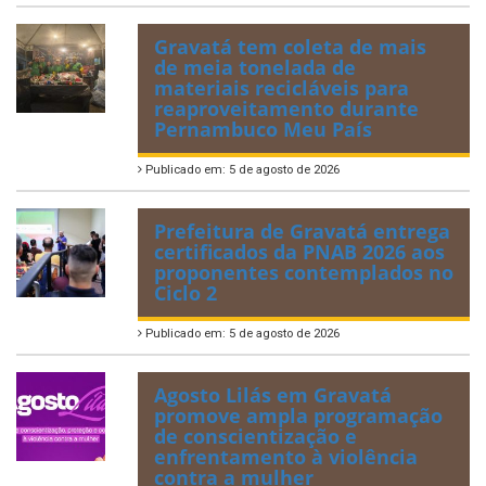
Gravatá tem coleta de mais
de meia tonelada de
materiais recicláveis para
reaproveitamento durante
Pernambuco Meu País
Publicado em: 5 de agosto de 2026
Prefeitura de Gravatá entrega
certificados da PNAB 2026 aos
proponentes contemplados no
Ciclo 2
Publicado em: 5 de agosto de 2026
Agosto Lilás em Gravatá
promove ampla programação
de conscientização e
enfrentamento à violência
contra a mulher