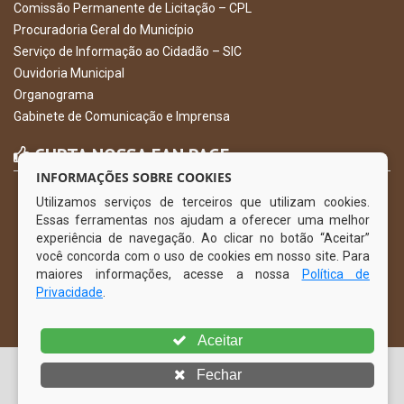
Comissão Permanente de Licitação – CPL
Procuradoria Geral do Município
Serviço de Informação ao Cidadão – SIC
Ouvidoria Municipal
Organograma
Gabinete de Comunicação e Imprensa
CURTA NOSSA FAN PAGE
INFORMAÇÕES SOBRE COOKIES
Utilizamos serviços de terceiros que utilizam cookies.
Essas ferramentas nos ajudam a oferecer uma melhor
experiência de navegação. Ao clicar no botão “Aceitar”
você concorda com o uso de cookies em nosso site. Para
maiores informações, acesse a nossa
Política de
Privacidade
.
Aceitar
© Copyright 2026 Prefeitura Municipal de Gravatá | Todos os
Fechar
direitos reservados