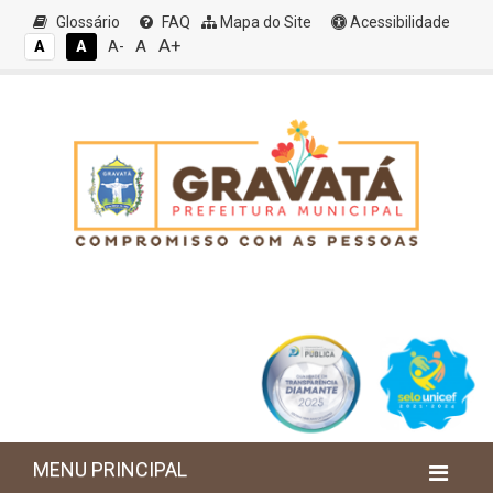
Glossário
FAQ
Mapa do Site
Acessibilidade
A+
A
A
A
A-
MENU PRINCIPAL