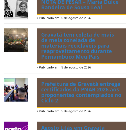
NOTA DE PESAR – Maria Dulce
Bandeira de Sousa Leal
Publicado em: 5 de agosto de 2026
Gravatá tem coleta de mais
de meia tonelada de
materiais recicláveis para
reaproveitamento durante
Pernambuco Meu País
Publicado em: 5 de agosto de 2026
Prefeitura de Gravatá entrega
certificados da PNAB 2026 aos
proponentes contemplados no
Ciclo 2
Publicado em: 5 de agosto de 2026
Agosto Lilás em Gravatá