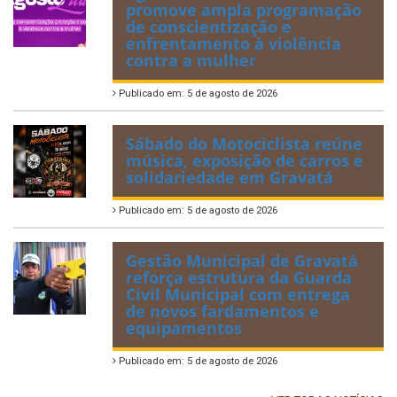
promove ampla programação
de conscientização e
enfrentamento à violência
contra a mulher
Publicado em: 5 de agosto de 2026
Sábado do Motociclista reúne
música, exposição de carros e
solidariedade em Gravatá
Publicado em: 5 de agosto de 2026
Gestão Municipal de Gravatá
reforça estrutura da Guarda
Civil Municipal com entrega
de novos fardamentos e
equipamentos
Publicado em: 5 de agosto de 2026