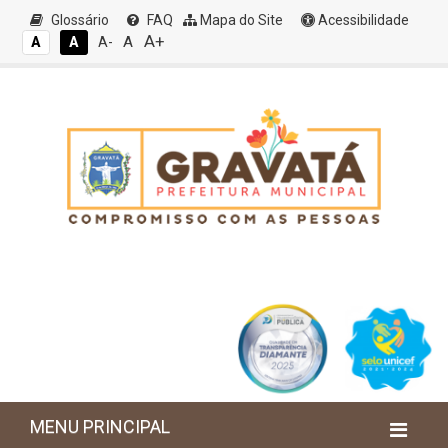
Glossário
FAQ
Mapa do Site
Acessibilidade
A+
A
A
A
A-
MENU PRINCIPAL