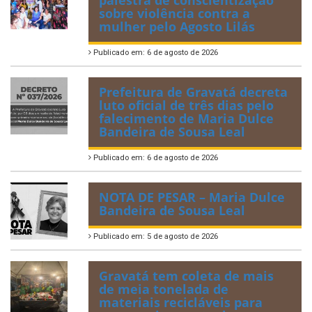
sobre violência contra a
mulher pelo Agosto Lilás
Publicado em: 6 de agosto de 2026
Prefeitura de Gravatá decreta
luto oficial de três dias pelo
falecimento de Maria Dulce
Bandeira de Sousa Leal
Publicado em: 6 de agosto de 2026
NOTA DE PESAR – Maria Dulce
Bandeira de Sousa Leal
Publicado em: 5 de agosto de 2026
Gravatá tem coleta de mais
de meia tonelada de
materiais recicláveis para