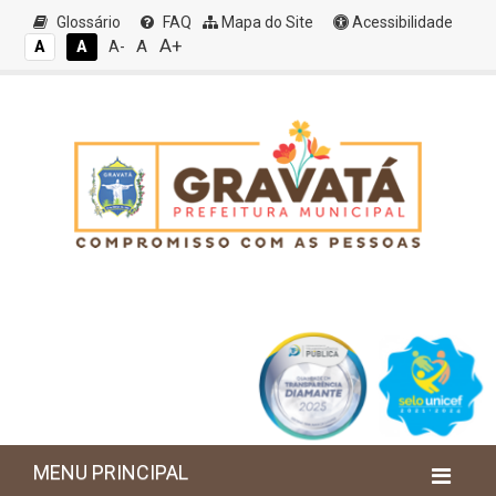
Glossário
FAQ
Mapa do Site
Acessibilidade
A+
A
A
A
A-
MENU PRINCIPAL