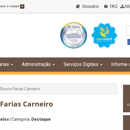
Glossário
FAQ
Ma
 para o rodapé
4
arias
Administração
Serviços Digitais
Informe-
osco Farias Carneiro
Farias Carneiro
T
celos
| Categoria:
Destaque