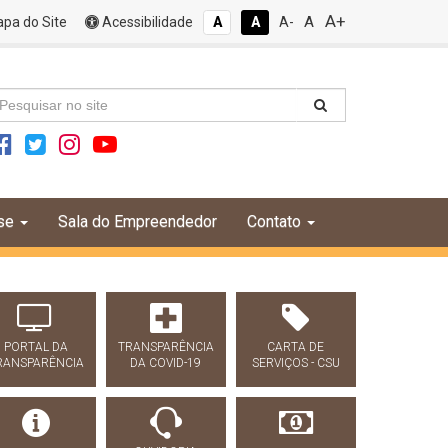
A+
A
pa do Site
Acessibilidade
A
A
A-
se
Sala do Empreendedor
Contato
PORTAL DA
TRANSPARÊNCIA
CARTA DE
RANSPARÊNCIA
DA COVID-19
SERVIÇOS - CSU