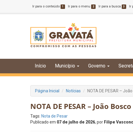
Ir para o conteúdo
Ir para o menu
Ir para a busca
Ir
1
2
3
Início
Município
Governo
Secret
Página Inicial
Notícias
NOTA DE PESAR – João B
NOTA DE PESAR – João Bosco 
Tags:
Nota de Pesar
Publicado em
07 de julho de 2026
, por
Filipe Vascon