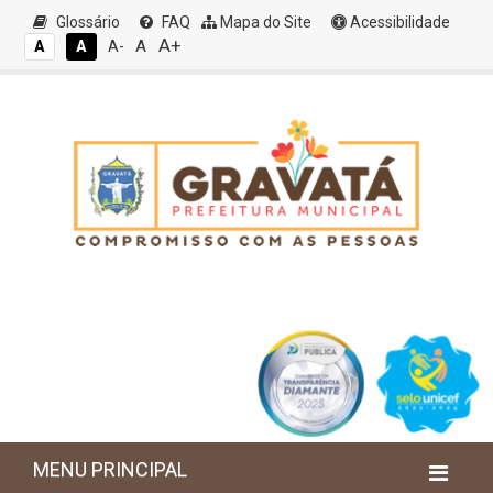
Glossário
FAQ
Mapa do Site
Acessibilidade
A+
A
A
A
A-
MENU PRINCIPAL