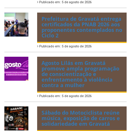
Publicado em: 5 de agosto de 2026
Prefeitura de Gravatá entrega
certificados da PNAB 2026 aos
proponentes contemplados no
Ciclo 2
Publicado em: 5 de agosto de 2026
Agosto Lilás em Gravatá
promove ampla programação
de conscientização e
enfrentamento à violência
contra a mulher
Publicado em: 5 de agosto de 2026
Sábado do Motociclista reúne
música, exposição de carros e
solidariedade em Gravatá