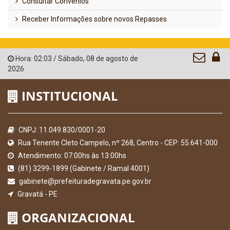
Consultar Convênios
Receber Informações sobre novos Repasses
Hora:
02:03
/
Sábado
,
08 de agosto de
2026
INSTITUCIONAL
CNPJ: 11.049.830/0001-20
Rua Tenente Cleto Campelo, nº 268, Centro - CEP: 55.641-000
Atendimento: 07:00hs às 13:00hs
(81) 3299-1899 (Gabinete / Ramal 4001)
gabinete@prefeituradegravata.pe.gov.br
Gravatá - PE
ORGANIZACIONAL